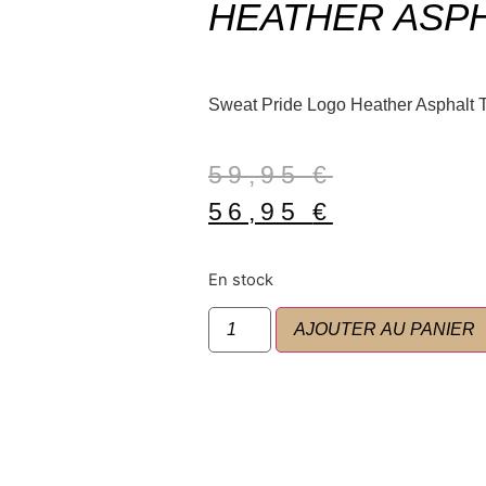
HEATHER ASP
Sweat Pride Logo Heather Asphalt Ta
59,95
€
56,95
€
En stock
AJOUTER AU PANIER