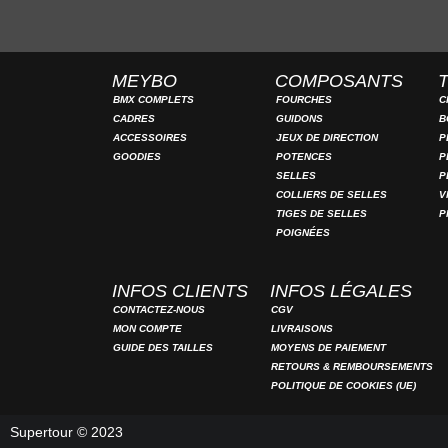
MEYBO
COMPOSANTS
BMX COMPLETS
FOURCHES
C
CADRES
GUIDONS
B
ACCESSOIRES
JEUX DE DIRECTION
P
GOODIES
POTENCES
P
SELLES
P
COLLIERS DE SELLES
V
TIGES DE SELLES
P
POIGNÉES
INFOS CLIENTS
INFOS LÉGALES
CONTACTEZ-NOUS
CGV
MON COMPTE
LIVRAISONS
GUIDE DES TAILLES
MOYENS DE PAIEMENT
RETOURS & REMBOURSEMENTS
POLITIQUE DE COOKIES (UE)
Supertour © 2023