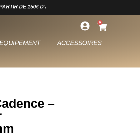
D’ACHAT – LIVRAISON SOUS 5 JOURS OUVRÉS – PAIEM
0
EQUIPEMENT
ACCESSOIRES
Cadence –
r
5mm