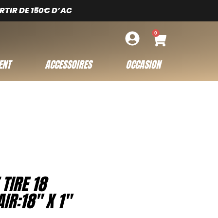
IR DE 150€ D’ACHAT – LIVRAISON SOUS 5 JOURS OUVRÉ
0
ENT
ACCESSOIRES
OCCASION
TIRE 18
IR:18″ X 1″