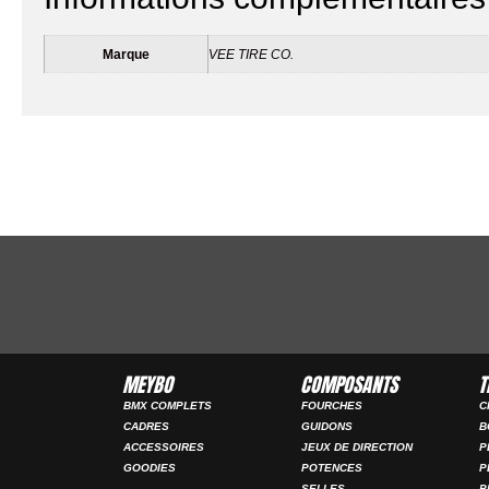
Marque
VEE TIRE CO.
MEYBO
COMPOSANTS
T
BMX COMPLETS
FOURCHES
C
CADRES
GUIDONS
B
ACCESSOIRES
JEUX DE DIRECTION
P
GOODIES
POTENCES
P
SELLES
P